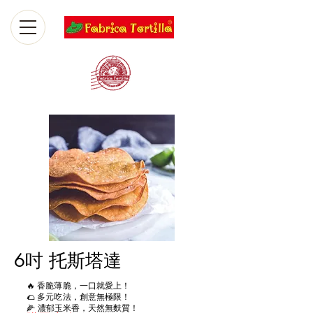
6吋 托斯塔達
🔥 香脆薄脆，一口就愛上！
🌮 多元吃法，創意無極限！
🌽 濃郁玉米香，天然無麩質！