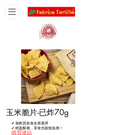
玉米脆片-已炸70g
✔ 無麩質飲食友善選擇
✔ 輕盈酥脆，零食也能無負擔！
購買連結