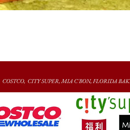
COSTCO, CITY SUPER, MIA C'BON, FLORIDA BAKE