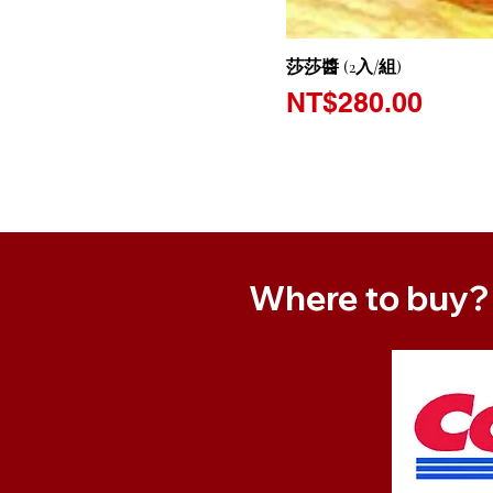
莎莎醬 (2入/組)
價格
NT$280.00
Where to buy?