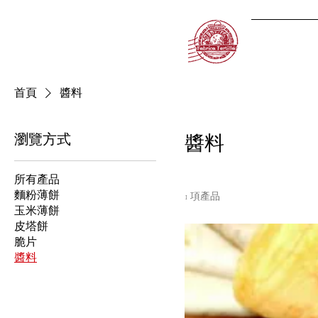
我們的
首頁
醬料
瀏覽方式
醬料
所有產品
麵粉薄餅
1 項產品
玉米薄餅
皮塔餅
脆片
醬料