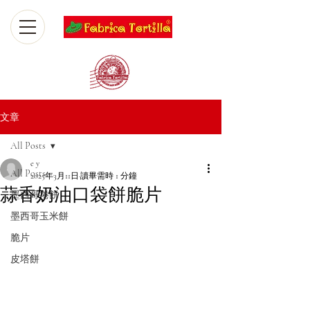
文章
All Posts
e y
All Posts
2025年3月11日
讀畢需時 1 分鐘
蒜香奶油口袋餅脆片
墨西哥捲餅
墨西哥玉米餅
脆片
皮塔餅